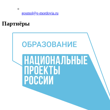
gosmol@e-mordovia.ru
Партнёры